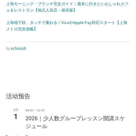
上海モーニング・ブランチ完全ガイド｜週末に行きたいおしゃれカフ
ェ＆レストラン【地元人気店・保存版】
上海地下鉄、タッチで乗れる！VisaやApple Pay対応スタート【上海
メトロ完全攻略】
echinash
by
活动预告
4月
04-01
-
12-31
1
2026｜少人数グループレッスン開講スケ
ジュール