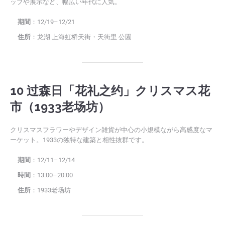
ップや展示など、幅広い年代に人気。
期間
：12/19–12/21
住所
：龙湖 上海虹桥天街・天街里 公園
10 过森日「花礼之约」クリスマス花
市（1933老场坊）
クリスマスフラワーやデザイン雑貨が中心の小規模ながら高感度なマ
ーケット。1933の独特な建築と相性抜群です。
期間
：12/11–12/14
時間
：13:00–20:00
住所
：1933老场坊