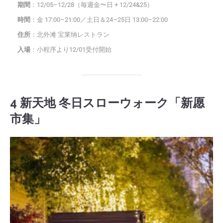
期間
：12/05–12/28（毎週金〜日 + 12/24&25）
時間
：金 17:00–21:00／土日＆24–25日 13:00–22:00
住所
：北外滩 宝莱纳レストラン
入場
：小程序より12/01受付開始
4 新天地 冬日スローウォーク「新愿
市集」