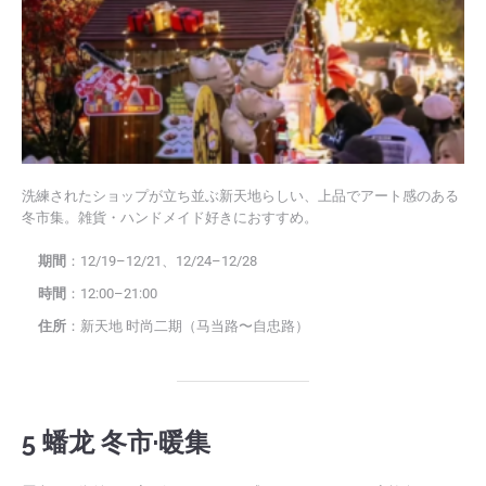
洗練されたショップが立ち並ぶ新天地らしい、上品でアート感のある
冬市集。雑貨・ハンドメイド好きにおすすめ。
期間
：12/19–12/21、12/24–12/28
時間
：12:00–21:00
住所
：新天地 时尚二期（马当路〜自忠路）
5 蟠龙 冬市·暖集