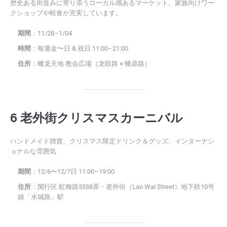
歴史ある街並みに寄り添うローカル感あるマーケット。家族向けワー
クショップや軽食が充実しています。
期間
：11/28–1/04
時間
：毎週金〜日 & 祝日 11:00–21:00
住所
：蟠龙天地 教会広場（龙联路 × 蟠鼎路）
6 老外街クリスマスカーニバル
ハンドメイド雑貨、クリスマス限定ドリンク＆グッズ、インターナシ
ョナルな雰囲気
期間
：12/6〜12/7日 11:00–19:00
住所
：閔行区 虹梅路3338弄・老外街（Lao Wai Street）地下鉄10号
線「水城路」駅