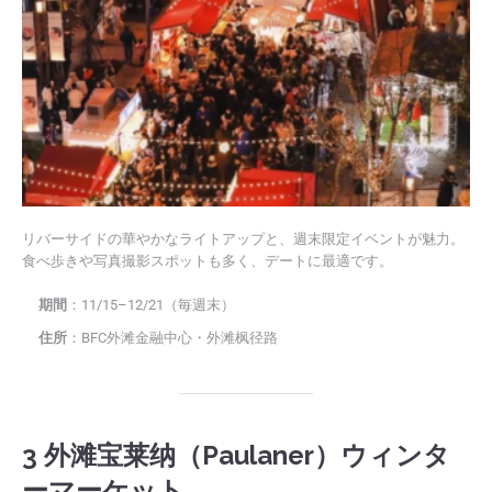
リバーサイドの華やかなライトアップと、週末限定イベントが魅力。
食べ歩きや写真撮影スポットも多く、デートに最適です。
期間
：11/15–12/21（毎週末）
住所
：BFC外滩金融中心・外滩枫径路
3 外滩宝莱纳（Paulaner）ウィンタ
ーマーケット