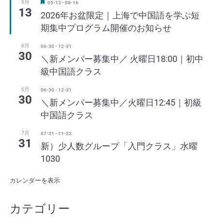
5月
注
05-13
-
08-16
13
目
2026年お盆限定｜上海で中国語を学ぶ短
期集中プログラム開催のお知らせ
6月
06-30
-
12-31
30
＼新メンバー募集中／ 火曜日18:00｜初中
級中国語クラス
6月
06-30
-
12-31
30
＼新メンバー募集中／火曜日12:45｜初級
中国語クラス
7月
07-31
-
11-22
31
新）少人数グループ「入門クラス」水曜
1030
カレンダーを表示
カテゴリー