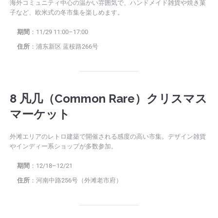
海外コミュニティ中心の温かい雰囲気で、ハンドメイド雑貨や焼き菓
子など、欧米式の冬市集を楽しめます。
期間
：11/29 11:00–17:00
住所
：浦东新区 蓝桉路266号
8 凡几（Common Rare）クリスマス
マーケット
外滩エリアのレトロ建築で開催される感度の高い市集。デザイン雑貨
やインディー系ショップが多数参加。
期間
：12/18–12/21
住所
：河南中路256号（外滩老市府）