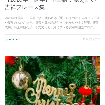
吉祥フレーズ集
2026年は馬年。中国語でよく使われる「馬」にまつわる吉祥フレーズ
や新年のあいさつを、拼音と日本語訳付きでわかりやすく解説。馬到
成功、马上有钱など、干支文化と一緒に学べる実用中国語ブログ。
echinash
2026年2月12日
by