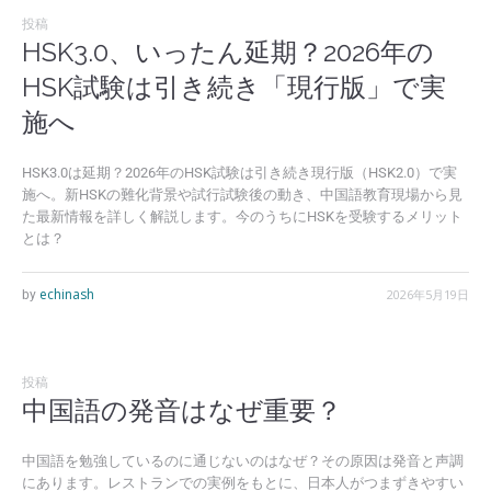
投稿
HSK3.0、いったん延期？2026年の
HSK試験は引き続き「現行版」で実
施へ
HSK3.0は延期？2026年のHSK試験は引き続き現行版（HSK2.0）で実
施へ。新HSKの難化背景や試行試験後の動き、中国語教育現場から見
た最新情報を詳しく解説します。今のうちにHSKを受験するメリット
とは？
echinash
2026年5月19日
by
投稿
中国語の発音はなぜ重要？
中国語を勉強しているのに通じないのはなぜ？その原因は発音と声調
にあります。レストランでの実例をもとに、日本人がつまずきやすい