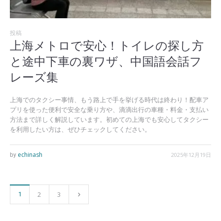
投稿
上海メトロで安心！トイレの探し方
と途中下車の裏ワザ、中国語会話フ
レーズ集
上海でのタクシー事情、もう路上で手を挙げる時代は終わり！配車ア
プリを使った便利で安全な乗り方や、滴滴出行の車種・料金・支払い
方法まで詳しく解説しています。初めての上海でも安心してタクシー
を利用したい方は、ぜひチェックしてください。
echinash
2025年12月19日
by
2
3
1