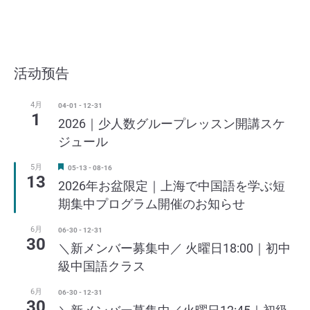
活动预告
4月
04-01
-
12-31
1
2026｜少人数グループレッスン開講スケ
ジュール
5月
注
05-13
-
08-16
13
目
2026年お盆限定｜上海で中国語を学ぶ短
期集中プログラム開催のお知らせ
6月
06-30
-
12-31
30
＼新メンバー募集中／ 火曜日18:00｜初中
級中国語クラス
6月
06-30
-
12-31
30