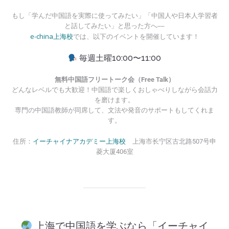
もし「学んだ中国語を実際に使ってみたい」「中国人や日本人学習者
と話してみたい」と思った方へ──
e-china上海校
では、以下のイベントを開催しています！
毎週土曜10:00〜11:00
無料中国語フリートーク会（Free Talk）
どんなレベルでも大歓迎！中国語で楽しくおしゃべりしながら会話力
を磨けます。
専門の中国語教師が同席して、文法や発音のサポートもしてくれま
す。
イーチャイナアカデミー上海校
住所：
上海市长宁区古北路507号申
菱大厦406室
上海で中国語を学ぶなら「イーチャイ