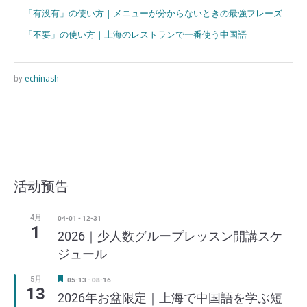
「有没有」の使い方｜メニューが分からないときの最強フレーズ
「不要」の使い方｜上海のレストランで一番使う中国語
echinash
by
活动预告
4月
04-01
-
12-31
1
2026｜少人数グループレッスン開講スケ
ジュール
5月
注
05-13
-
08-16
13
目
2026年お盆限定｜上海で中国語を学ぶ短